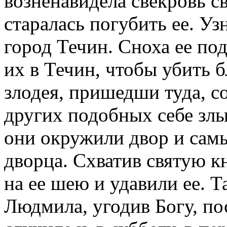
возненавидела свекровь 
старалась погубить ее. Уз
город Течин. Сноха ее по
их в Течин, чтобы убить
злодея, пришедши туда, с
других подобных себе злы
они окружили двор и сам
дворца. Схватив святую к
на ее шею и удавили ее. 
Людмила, угодив Богу, по